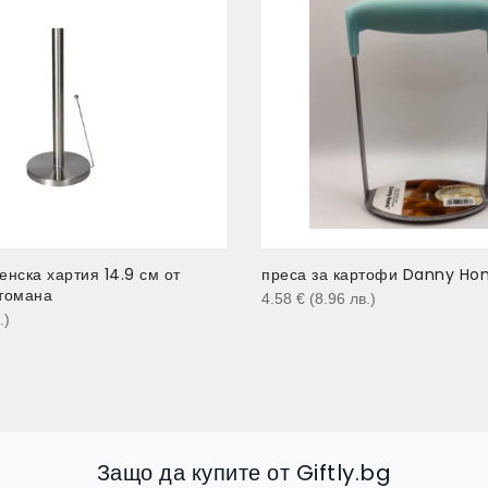
енска хартия 14.9 см от
преса за картофи Danny Ho
томана
4.58
€
(8.96
лв.
)
.
)
Защо да купите от Giftly.bg