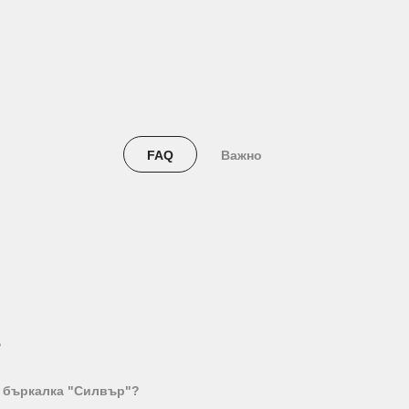
FAQ
Важно
?
а бъркалка "Силвър"?