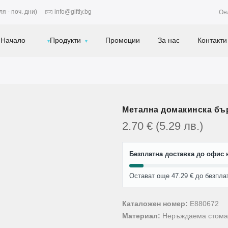
я - поч. дни)
info@giftly.bg
Он
Начало
Продукти
Промоции
За нас
Контакти
Метална домакинска бър
2.70
€
(5.29
лв.
)
Безплатна доставка до офис н
Остават още 47.29 € до безпла
Каталожен номер:
E880672
Материал:
Неръждаема стома