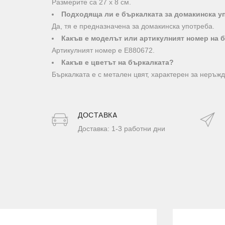
Размерите са 27 х 8 см.
Подходяща ли е бъркалката за домакинска у
Да, тя е предназначена за домакинска употреба.
Какъв е моделът или артикулният номер на 
Артикулният номер е E880672.
Какъв е цветът на бъркалката?
Бъркалката е с метален цвят, характерен за неръж
ДОСТАВКA
Доставка: 1-3 работни дни