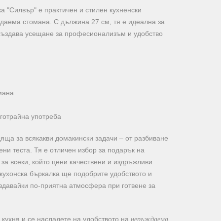
а "Силвър" е практичен и стилен кухненски
даема стомана. С дължина 27 см, тя е идеална за
създава усещане за професионализъм и удобство
мана
лготрайна употреба
яща за всякакви домакински задачи – от разбиване
ени теста. Тя е отличен избор за подарък на
 за всеки, който цени качествени и издръжливи
 кухонска бъркалка ще подобрите удобството и
ъздавайки по-приятна атмосфера при готвене за
неръждаема
а кухня и се насладете на удобството на