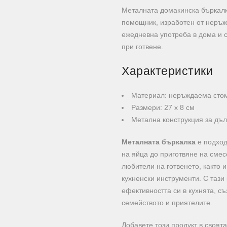
Металната домакинска бъркалк
помощник, изработен от неръж
ежедневна употреба в дома и 
при готвене.
Характеристики
Материал: неръждаема сто
Размери: 27 х 8 см
Метална конструкция за дъ
Металната бъркалка
е подход
на яйца до приготвяне на смес
любители на готвенето, както и
кухненски инструменти. С тази
ефективността си в кухнята, с
семейството и приятелите.
Добавете този продукт в своят