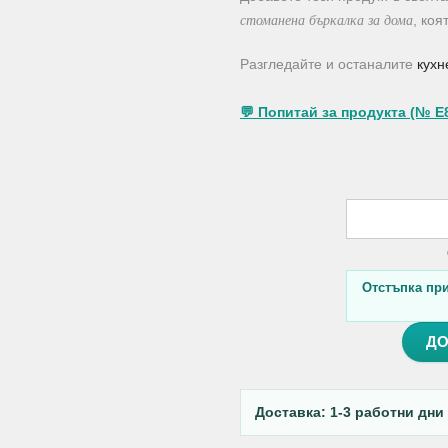
стоманена бъркалка за дома
, коя
Разгледайте и останалите
кухн
💬 Попитай за продукта (№ E
Отстъпка при 
ДО
Доставка: 1-3 работни дни