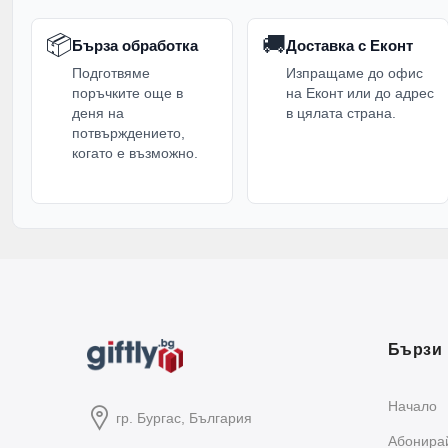
📦
🚚
Бърза обработка
Доставка с Еконт
Подготвяме
Изпращаме до офис
поръчките още в
на Еконт или до адрес
деня на
в цялата страна.
потвърждението,
когато е възможно.
Бързи 
Начало
гр. Бургас, България
Абонирай