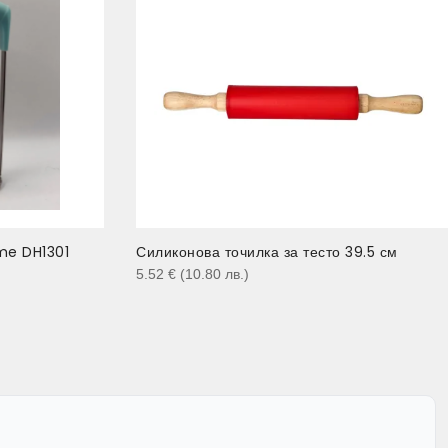
me DH1301
Силиконова точилка за тесто 39.5 см
5.52
€
(10.80
лв.
)