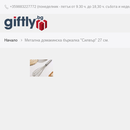
+359883227772 (понеделник - петък от 9.30 ч. до 18,30 ч. събота и недел
Начало
Метална домакинска бъркалка "Силвър" 27 см.