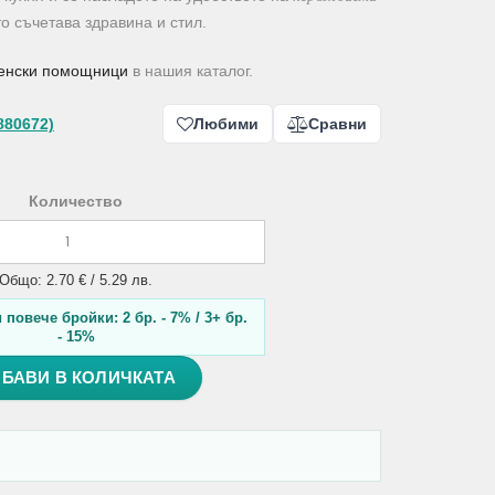
то съчетава здравина и стил.
енски помощници
в нашия каталог.
880672)
Любими
Сравни
Количество
Общо: 2.70 € / 5.29 лв.
повече бройки: 2 бр. - 7% / 3+ бр.
- 15%
БАВИ В КОЛИЧКАТА