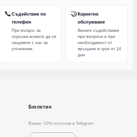
📞
🤝
Съдействие по
Коректно
телефон
обслужване
При въпрос за
Винаги съдействаме
поръчка можете да се
при въпроси и при
свържете с нас за
необходимост от
уточнение.
връщане в срок от 14
дни.
Бюлетин
Вземи -10% отстъпка в Telegram