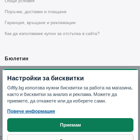
Общи условия
Поръчки, доставки и плащане
Гаранция, връщане и рекламации
Как да използваме купон за отстъпка в сайта?
Бюлетин
Вземи -10% отстъпка в Telegram
Настройки за бисквитки
Giftly.bg използва нужни бисквитки за работа на магазина,
Отвори Telegram
както и бисквитки за анализ и реклама. Можете да
приемете, да откажете или да изберете сами.
Повече информация
Приемам
Copyright © 2026 GIFTLY.BG. All rights reserved.