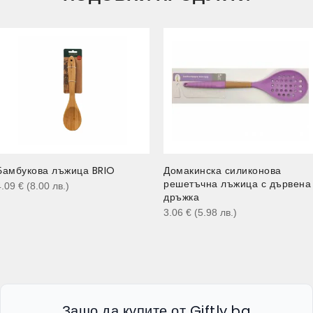
Бамбукова лъжица BRIO
Домакинска силиконова
решетъчна лъжица с дървена
4.09
€
(8.00
лв.
)
дръжка
3.06
€
(5.98
лв.
)
Защо да купите от Giftly.bg