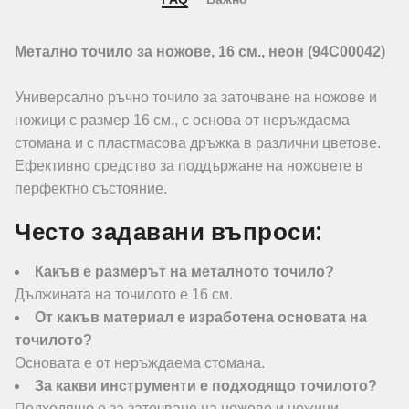
Метално точило за ножове, 16 см., неон (94C00042)
Универсално ръчно точило за заточване на ножове и
ножици с размер 16 см., с основа от неръждаема
стомана и с пластмасова дръжка в различни цветове.
Ефективно средство за поддържане на ножовете в
перфектно състояние.
Често задавани въпроси:
Какъв е размерът на металното точило?
Дължината на точилото е 16 см.
От какъв материал е изработена основата на
точилото?
Основата е от неръждаема стомана.
За какви инструменти е подходящо точилото?
Подходящо е за заточване на ножове и ножици.