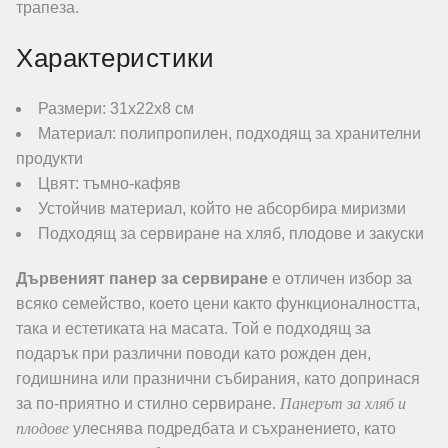
трапеза.
Характеристики
Размери: 31х22х8 см
Материал: полипропилен, подходящ за хранителни
продукти
Цвят: тъмно-кафяв
Устойчив материал, който не абсорбира миризми
Подходящ за сервиране на хляб, плодове и закуски
Дървеният панер за сервиране
е отличен избор за
всяко семейство, което цени както функционалността,
така и естетиката на масата. Той е подходящ за
подарък при различни поводи като рожден ден,
годишнина или празнични събирания, като допринася
Панерът за хляб и
за по-приятно и стилно сервиране.
плодове
улеснява подредбата и съхранението, като