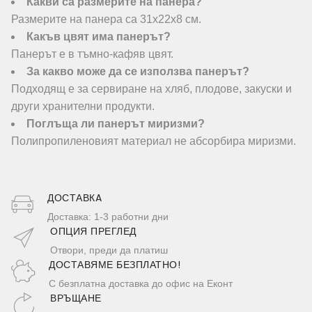
Какви са размерите на панера?
Размерите на панера са 31х22х8 см.
Какъв цвят има панерът?
Панерът е в тъмно-кафяв цвят.
За какво може да се използва панерът?
Подходящ е за сервиране на хляб, плодове, закуски и
други хранителни продукти.
Поглъща ли панерът миризми?
Полипропиленовият материал не абсорбира миризми.
ДОСТАВКA
Доставка: 1-3 работни дни
ОПЦИЯ ПРЕГЛЕД
Отвори, преди да платиш
ДОСТАВЯМЕ БЕЗПЛАТНО!
С безплатна доставка до офис на Еконт
ВРЪЩАНЕ