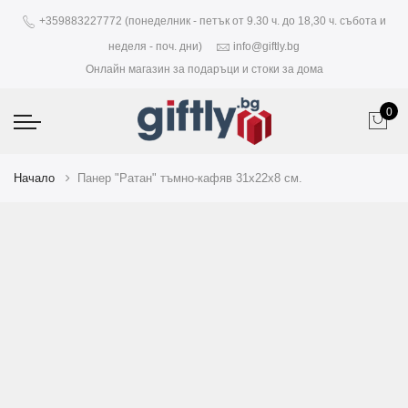
+359883227772 (понеделник - петък от 9.30 ч. до 18,30 ч. събота и
неделя - поч. дни)
info@giftly.bg
Онлайн магазин за подаръци и стоки за дома
0
Начало
Панер "Ратан" тъмно-кафяв 31х22х8 см.