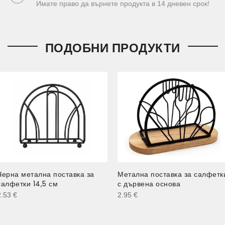
Имате право да върнете продукта в 14 дневен срок!
ПОДОБНИ ПРОДУКТИ
Черна метална поставка за
Метална поставка за салфетк
салфетки 14,5 см
с дървена основа
2.53
€
2.95
€