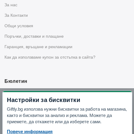
За нас
За Контакти
Общи условия
Поръчки, доставки и плащане
Гаранция, връщане и рекламации
Как да използваме купон за отстъпка в сайта?
Бюлетин
Вземи -10% отстъпка в Telegram
Настройки за бисквитки
Giftly.bg използва нужни бисквитки за работа на магазина,
Отвори Telegram
както и бисквитки за анализ и реклама. Можете да
приемете, да откажете или да изберете сами.
Повече информация