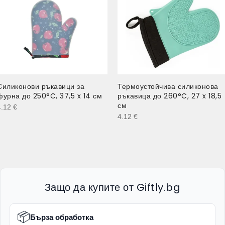
Силиконови ръкавици за
Термоустойчива силиконова
фурна до 250°C, 37,5 x 14 см
ръкавица до 260°C, 27 x 18,5
см
4.12
€
4.12
€
Защо да купите от Giftly.bg
📦
Бърза обработка