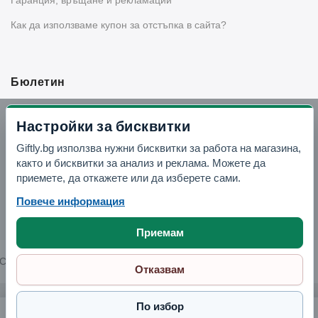
Как да използваме купон за отстъпка в сайта?
Бюлетин
Вземи -10% отстъпка в Telegram
Настройки за бисквитки
Giftly.bg използва нужни бисквитки за работа на магазина,
Отвори Telegram
както и бисквитки за анализ и реклама. Можете да
приемете, да откажете или да изберете сами.
Повече информация
Приемам
Copyright © 2026 GIFTLY.BG. All rights reserved.
Отказвам
По избор
Пластмасов гевгир с дълга дръжка