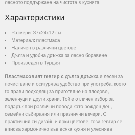
лесното поддържане на чистота в кухнята.
Характеристики
Размери: 37х24х12 см
Материал: пластмаса
Наличен в различни цветове
Дълга и удобна дръжка за лесно боравене
Произведен в Турция
Пластмасовият гевгир с дълга дръжка
е лесен за
почистване и осигурява удобство при употреба, което
го прави подходящ за приготвяне на плодове,
зеленчуци и други храни. Той е отличен избор за
подарък при различни поводи като рожден ден,
семейни събирания или празнични вечери. С
практичния си дизайн и ярки цветове, този гевгир се
вписва хармонично във всяка кухня и улеснява