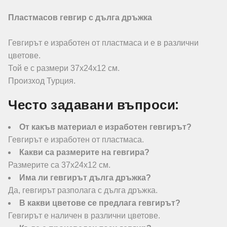
Пластмасов гевгир с дълга дръжка
Гевгирът е изработен от пластмаса и е в различни
цветове.
Той е с размери 37х24х12 см.
Произход Турция.
Често задавани въпроси:
От какъв материал е изработен гевгирът?
Гевгирът е изработен от пластмаса.
Какви са размерите на гевгира?
Размерите са 37х24х12 см.
Има ли гевгирът дълга дръжка?
Да, гевгирът разполага с дълга дръжка.
В какви цветове се предлага гевгирът?
Гевгирът е наличен в различни цветове.