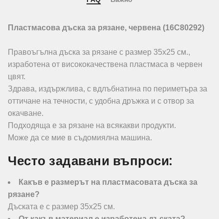
Пластмасова дъска за рязане, червена (16C80292)
Правоъгълна дъска за рязане с размер 35х25 см.,
изработена от висококачествена пластмаса в червен
цвят.
Здрава, издържлива, с вдлъбнатина по периметъра за
оттичане на течности, с удобна дръжка и с отвор за
окачване.
Подходяща е за рязане на всякакви продукти.
Може да се мие в съдомиялна машина.
Често задавани въпроси:
Какъв е размерът на пластмасовата дъска за
рязане?
Дъската е с размер 35х25 см.
От какъв материал е изработена дъската?