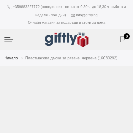
+359883227772 (понеделник - петък от 9.30 ч. до 18,30 ч. събота и
неделя - поч. дни)
info@giftly.bg
Онлайн магазин за подаръци и стоки за дома
0
Начало
Пластмасова дъска за рязане. червена (16C80292)