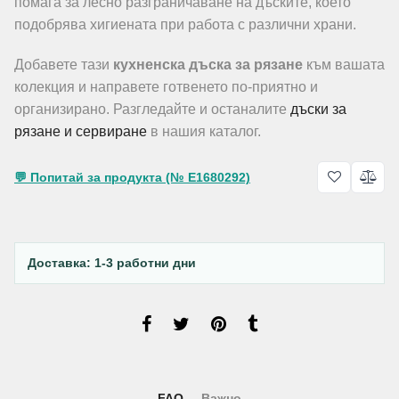
помага за лесно разграничаване на дъските, което
подобрява хигиената при работа с различни храни.
Добавете тази
кухненска дъска за рязане
към вашата
колекция и направете готвенето по-приятно и
организирано. Разгледайте и останалите
дъски за
рязане и сервиране
в нашия каталог.
💬 Попитай за продукта (№ E1680292)
Доставка: 1-3 работни дни
FAQ
Важно