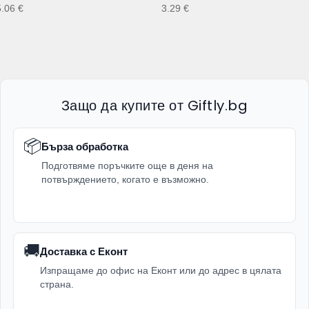
5.06
€
3.29
€
Защо да купите от Giftly.bg
📦
Бърза обработка
Подготвяме поръчките още в деня на
потвърждението, когато е възможно.
🚚
Доставка с Еконт
Изпращаме до офис на Еконт или до адрес в цялата
страна.