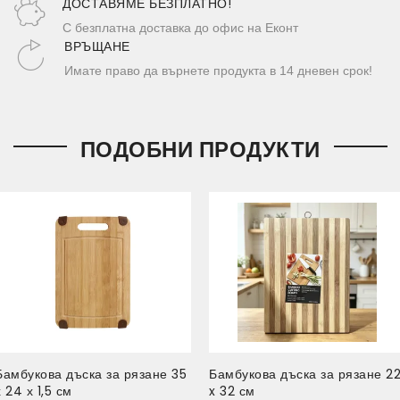
ДОСТАВЯМЕ БЕЗПЛАТНО!
С безплатна доставка до офис на Еконт
ВРЪЩАНЕ
Имате право да върнете продукта в 14 дневен срок!
ПОДОБНИ ПРОДУКТИ
Бамбукова дъска за рязане 35
Бамбукова дъска за рязане 2
х 24 х 1,5 см
x 32 см