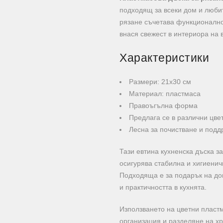
подходящ за всеки дом и любит
рязане съчетава функционалнос
внася свежест в интериора на 
Характеристики
Размери: 21х30 см
Материал: пластмаса
Правоъгълна форма
Предлага се в различни цве
Лесна за почистване и подд
Тази евтина кухненска дъска з
осигурява стабилна и хигиенич
Подходяща е за подарък на дом
и практичността в кухнята.
Използването на цветни пластм
организация и разделяне на хр