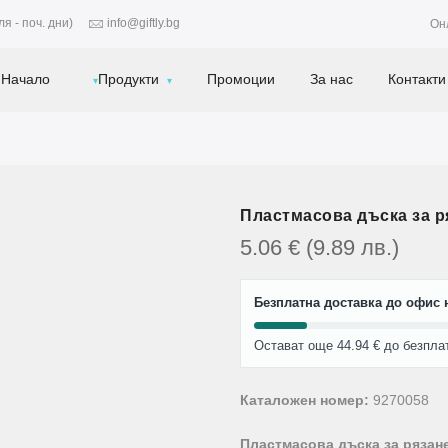
я - поч. дни)
info@giftly.bg
Он
Начало
Продукти
Промоции
За нас
Контакти
Пластмасова дъска за р
5.06
€
(9.89
лв.
)
Безплатна доставка до офис н
Остават още 44.94 € до безпла
Каталожен номер:
9270058
Пластмасова дъска за рязане