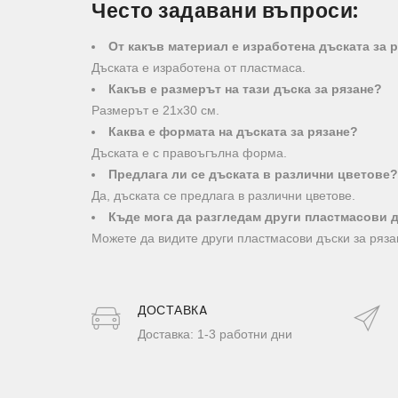
Често задавани въпроси:
От какъв материал е изработена дъската за 
Дъската е изработена от пластмаса.
Какъв е размерът на тази дъска за рязане?
Размерът е 21х30 см.
Каква е формата на дъската за рязане?
Дъската е с правоъгълна форма.
Предлага ли се дъската в различни цветове?
Да, дъската се предлага в различни цветове.
Къде мога да разгледам други пластмасови д
Можете да видите други пластмасови дъски за рязане н
ДОСТАВКA
Доставка: 1-3 работни дни