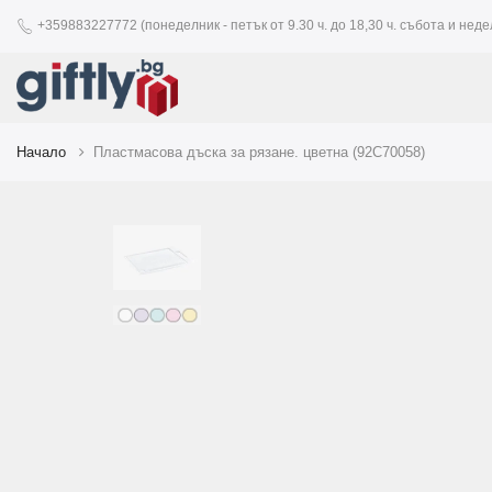
+359883227772 (понеделник - петък от 9.30 ч. до 18,30 ч. събота и недел
Начало
Пластмасова дъска за рязане. цветна (92C70058)