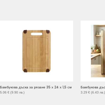
Бамбукова дъска за рязане 35 х 24 х 1,5 см
Бамбукова дъс
5.06
€
(9.90
лв.
)
3.29
€
(6.43
лв.