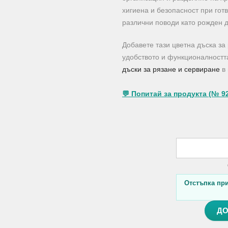
хигиена и безопасност при гот
различни поводи като рожден д
Добавете тази цветна дъска за
удобството и функционалността
дъски за рязане и сервиране
в 
💬 Попитай за продукта (№ 9
Отстъпка при 
ДО