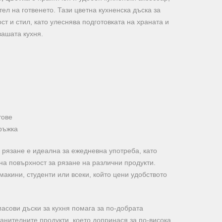
ел на готвенето. Тази цветна кухненска дъска за
т и стил, като улеснява подготовката на храната и
вашата кухня.
тове
ръжка
а рязане е идеална за ежедневна употреба, като
на повърхност за рязане на различни продукти.
акини, студенти или всеки, който цени удобството
асови дъски за кухня помага за по-добрата
анителните продукти, което допринася за по-висока