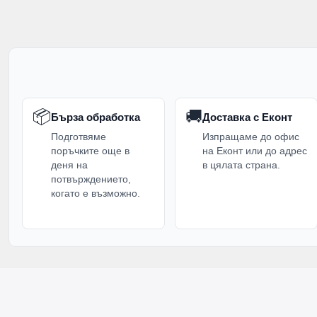
📦
🚚
Бърза обработка
Доставка с Еконт
Подготвяме
Изпращаме до офис
поръчките още в
на Еконт или до адрес
деня на
в цялата страна.
потвърждението,
когато е възможно.