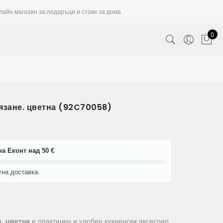
лайн магазин за подаръци и стоки за дома
0
язане. цветна (92C70058)
а Еконт над 50 €
тна доставка.
, цветна
е практичен и удобен кухненски аксесоар,