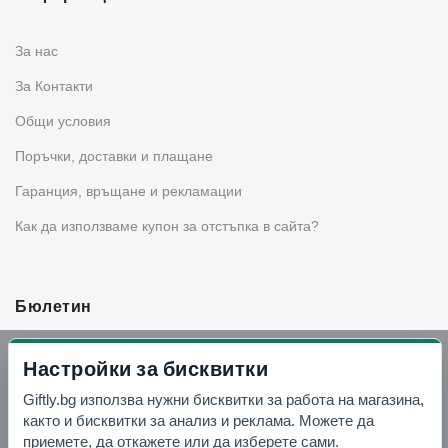
За нас
За Контакти
Общи условия
Поръчки, доставки и плащане
Гаранция, връщане и рекламации
Как да използваме купон за отстъпка в сайта?
Бюлетин
Вземи -10% отстъпка в Telegram
Настройки за бисквитки
Giftly.bg използва нужни бисквитки за работа на магазина,
Отвори Telegram
както и бисквитки за анализ и реклама. Можете да
приемете, да откажете или да изберете сами.