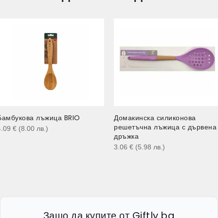
Бамбукова лъжица BRIO
Домакинска силиконова
решетъчна лъжица с дървена
4.09
€
(8.00
лв.
)
дръжка
3.06
€
(5.98
лв.
)
Защо да купите от Giftly.bg