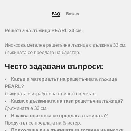
FAQ
Важно
Решетъчна лъжица PEARL 33 см.
Иноксова метална решетъчна лъжица с дължина 33 см.
Лъжицата се предлага на блистер.
Често задавани въпроси:
Какъв е материалът на решетъчната лъжица
PEARL?
Лъжицата е изработена от иноксов метал.
Каква е дължината на тази решетъчна лъжица?
Дължината е 33 см.
В каква опаковка се предлага лъжицата?
Продуктът се предлага на блистер.
Подходяща ли е лъжицата за готвене на високи