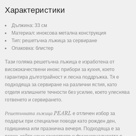
Характеристики
Дължина: 33 см
Материал: иноксова метална конструкция
Тип: решетъчна лъжица за сервиране
Опаковка: блистер
Тази голяма решетъчна лъжица е изработена от
висококачествени инокс прибори за кухня, което
гарантира дълготрайност и лесна поддръжка. Тя е
подходяща за сервиране на различни ястия, като
отделя излишните течности без усилие, което улеснява
готвенето и сервирането.
Решетъчната лъжица PEARL
е отличен избор за
подарък при специални поводи като рожден ден,
годишнина или празнична вечеря. Подходяща е за