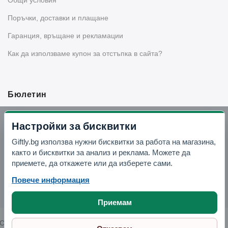
Поръчки, доставки и плащане
Гаранция, връщане и рекламации
Как да използваме купон за отстъпка в сайта?
Бюлетин
Вземи -10% отстъпка в Telegram
Настройки за бисквитки
Giftly.bg използва нужни бисквитки за работа на магазина,
Отвори Telegram
както и бисквитки за анализ и реклама. Можете да
приемете, да откажете или да изберете сами.
Повече информация
Приемам
Copyright © 2026 GIFTLY.BG. All rights reserved.