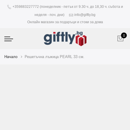
+359883227772 (понеделник - петък от 9.30 ч. до 18,30 ч. събота и
неделя - поч. дни)
info@giftly.bg
Онлайн магазин за подаръци и стоки за дома
0
Начало
Решетъчна лъжица PEARL 33 см.