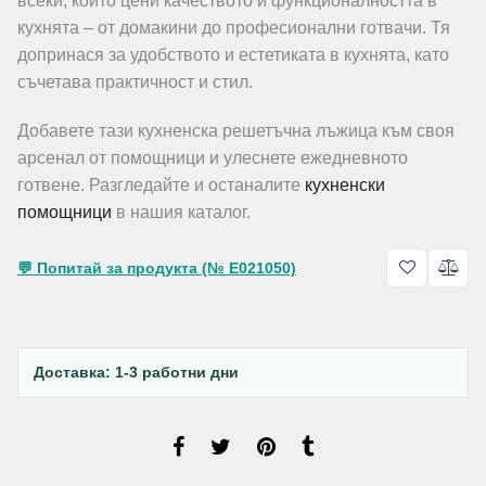
всеки, който цени качеството и функционалността в
кухнята – от домакини до професионални готвачи. Тя
допринася за удобството и естетиката в кухнята, като
съчетава практичност и стил.
Добавете тази кухненска решетъчна лъжица към своя
арсенал от помощници и улеснете ежедневното
готвене. Разгледайте и останалите
кухненски
помощници
в нашия каталог.
💬 Попитай за продукта (№ E021050)
Доставка: 1-3 работни дни