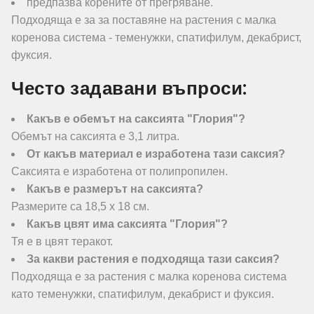
предпазва корените от прегряване.
Подходяща е за за поставяне на растения с малка
коренова система - теменужки, спатифилум, декабрист,
фуксия.
Често задавани въпроси:
Какъв е обемът на саксията "Глория"?
Обемът на саксията е 3,1 литра.
От какъв материал е изработена тази саксия?
Саксията е изработена от полипропилен.
Какъв е размерът на саксията?
Размерите са 18,5 х 18 см.
Какъв цвят има саксията "Глория"?
Тя е в цвят теракот.
За какви растения е подходяща тази саксия?
Подходяща е за растения с малка коренова система
като теменужки, спатифилум, декабрист и фуксия.