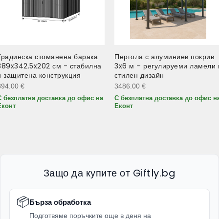
Градинска стоманена барака
Пергола с алуминиев покрив
389x342.5x202 см - стабилна
3x6 м – регулируеми ламели 
и защитена конструкция
стилен дизайн
894.00
€
3486.00
€
С безплатна доставка до офис на
С безплатна доставка до офис н
Еконт
Еконт
Защо да купите от Giftly.bg
📦
Бърза обработка
Подготвяме поръчките още в деня на