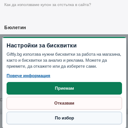
Как да използваме купон за отстъпка в сайта?
Бюлетин
Вземи -10% отстъпка в Telegram
Настройки за бисквитки
Giftly.bg използва нужни бисквитки за работа на магазина,
Отвори Telegram
както и бисквитки за анализ и реклама. Можете да
приемете, да откажете или да изберете сами.
Повече информация
Приемам
Copyright © 2026 GIFTLY.BG. All rights reserved.
Отказвам
По избор
Саксия "Глория" с подложка. 3.1 л.. теракот (11C4018)
1.79 €
Поръчай