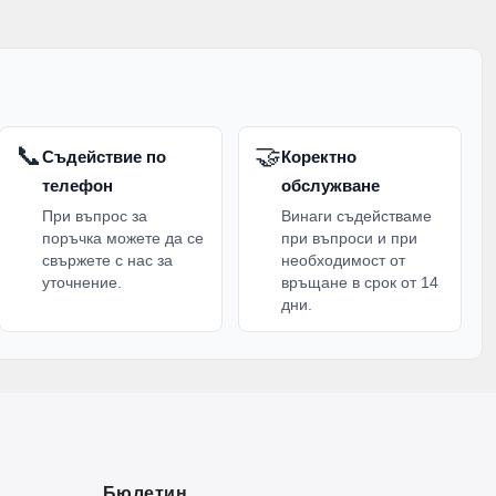
📞
🤝
Съдействие по
Коректно
телефон
обслужване
При въпрос за
Винаги съдействаме
поръчка можете да се
при въпроси и при
свържете с нас за
необходимост от
уточнение.
връщане в срок от 14
дни.
Бюлетин