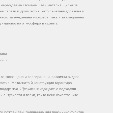
а неръждаема стомана. Тази метална щипка за
на салати и други ястия, като съчетава здравина и
както за ежедневна употреба, така и за специални
функционална атмосфера в кухнята.
мана
иране
 за захващане и сервиране на различни видове
 ястия. Металната ѝ конструкция гарантира
Щипката за сервиране
 поддръжка.
е подходящ
и ентусиасти и всеки, който цени качествените
ри рожден ден, годишнина или празнично събитие,