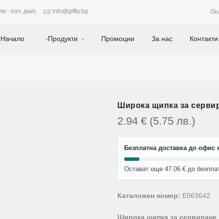
я - поч. дни)
info@giftly.bg
Он
Начало
Продукти
Промоции
За нас
Контакти
Широка щипка за сервир
2.94
€
(5.75
лв.
)
Безплатна доставка до офис н
Остават още 47.06 € до безпла
Каталожен номер:
E063642
Широка щипка за сервиране 