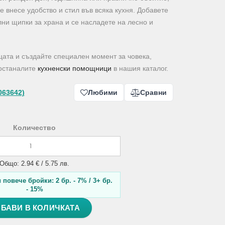
 внесе удобство и стил във всяка кухня. Добавете
лни щипки за храна и се насладете на лесно и
цата и създайте специален момент за човека,
 останалите
кухненски помощници
в нашия каталог.
063642)
Любими
Сравни
Количество
Общо: 2.94 € / 5.75 лв.
повече бройки: 2 бр. - 7% / 3+ бр.
- 15%
БАВИ В КОЛИЧКАТА