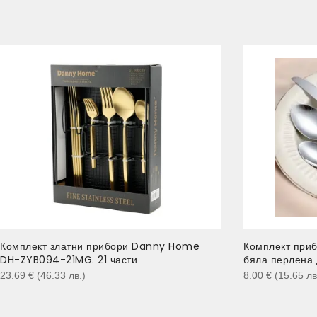
Комплект златни прибори Danny Home
Комплект приб
DH-ZYB094-21MG. 21 части
бяла перлена
23.69
€
(46.33
лв.
)
8.00
€
(15.65
лв