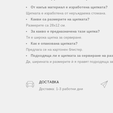
От какъв материал е изработена щипката?
Щипката е изработена от неръждаема стомана.
Какви са размерите на щипката?
Размерите са 28х12 см.
За какво е предназначена тази щипка?
Тя е широка щипка за сервиране.
Как е опакована щипката?
Предлага се на картонен блистер.
Подходяща ли е щипката за сервиране на ра
Да, ширината и размерите ѝ я правят подходяща за
ДОСТАВКA
Доставка: 1-3 работни дни