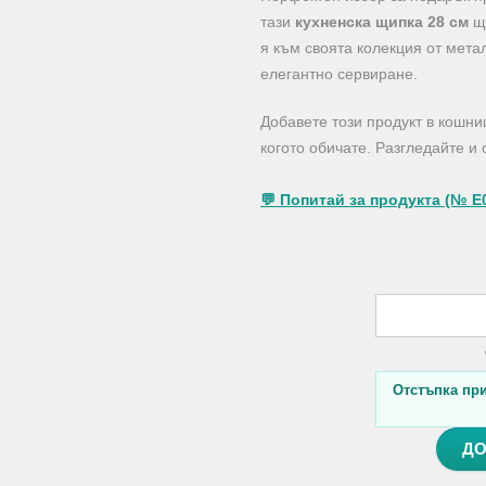
тази
кухненска щипка 28 см
ще
я към своята колекция от мета
елегантно сервиране.
Добавете този продукт в кошни
когото обичате. Разгледайте и
💬 Попитай за продукта (№ E
Отстъпка при 
ДО