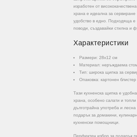
изработен от висококачествен
храна е идеална за сервиране 
удобство в едно. Подходяща е 
поводи, създавайки стилна и 
Характеристики
Размери: 28х12 см
Материал: неръждаема сто
Тип: широка щипка за серв
Опаковка: картонен блистер
Тази кухненска щипка е удобна
храна, особено салати и топли
дълготрайна употреба и лесна
подарък за домакини, кулинарн
кухненски помощници.
Перфектен избор за подарък п