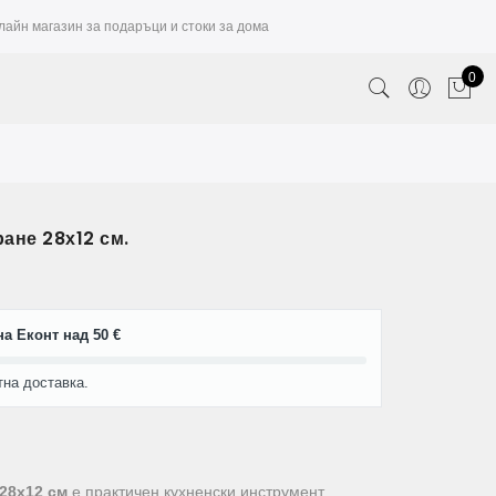
лайн магазин за подаръци и стоки за дома
0
ане 28х12 см.
а Еконт над 50 €
тна доставка.
28х12 см
е практичен кухненски инструмент,