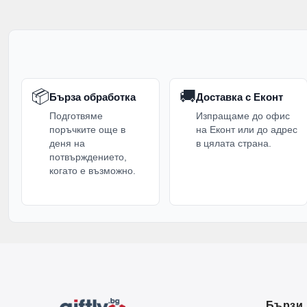
📦
🚚
Бърза обработка
Доставка с Еконт
Подготвяме
Изпращаме до офис
поръчките още в
на Еконт или до адрес
деня на
в цялата страна.
потвърждението,
когато е възможно.
Бързи 