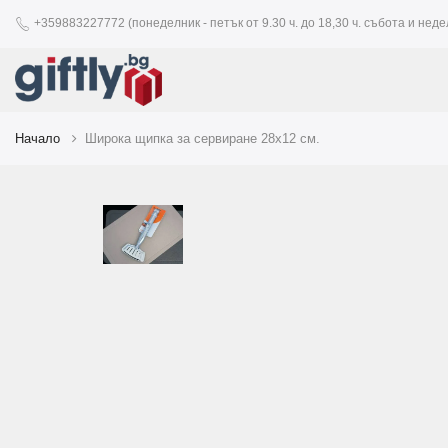
+359883227772 (понеделник - петък от 9.30 ч. до 18,30 ч. събота и недел
Начало
Широка щипка за сервиране 28х12 см.