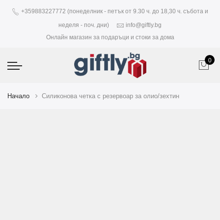
+359883227772 (понеделник - петък от 9.30 ч. до 18,30 ч. събота и
неделя - поч. дни)
info@giftly.bg
Онлайн магазин за подаръци и стоки за дома
0
Начало
Силиконова четка с резервоар за олио/зехтин