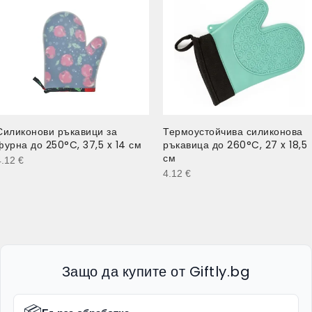
Силиконови ръкавици за
Термоустойчива силиконова
фурна до 250°C, 37,5 x 14 см
ръкавица до 260°C, 27 x 18,5
см
4.12
€
4.12
€
Защо да купите от Giftly.bg