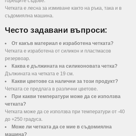
горещите съдове.
Четката е лесна за измиване както на ръка, така и в
съдомиялна машина.
Често задавани въпроси:
От какъв материал е изработена четката?
Четката е изработена от силикон и пластмасов
резервоар.
Каква е дължината на силиконовата четка?
Дължината на четката е 19 см.
Какви цветове са налични за този продукт?
Четката се предлага в различни цветове.
При какви температури може да се използва
четката?
Четката може да се използва при температури от -40
до +250 градуса.
Може ли четката да се мие в съдомиялна
машина?