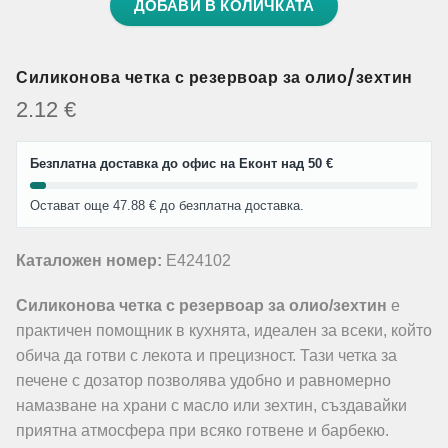
ДОБАВИ В КОЛИЧКАТА
Силиконова четка с резервоар за олио/зехтин
2.12
€
Безплатна доставка до офис на Еконт над 50 €
Остават още 47.88 € до безплатна доставка.
Каталожен номер:
E424102
Силиконова четка с резервоар за олио/зехтин
е
практичен помощник в кухнята, идеален за всеки, който
обича да готви с лекота и прецизност. Тази четка за
печене с дозатор позволява удобно и равномерно
намазване на храни с масло или зехтин, създавайки
приятна атмосфера при всяко готвене и барбекю.