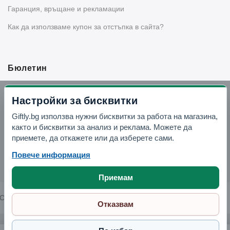
Гаранция, връщане и рекламации
Как да използваме купон за отстъпка в сайта?
Бюлетин
Вземи -10% отстъпка в Telegram
Настройки за бисквитки
Giftly.bg използва нужни бисквитки за работа на магазина,
Отвори Telegram
както и бисквитки за анализ и реклама. Можете да
приемете, да откажете или да изберете сами.
Повече информация
Приемам
Copyright © 2026 GIFTLY.BG. All rights reserved.
Отказвам