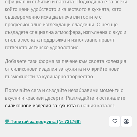
официални събития и партита. Подходяща е за всеки,
който цени удобството и качеството в кухнята, като
същевременно иска да впечатли гостите с
професионално изглеждащи сладкиши. С нея ще
създадете специална атмосфера, изпълнена с вкус и
стил, а лесната поддръжка и използване правят
готвенето истинско удоволствие.
Добавете тази форма за печене към своята колекция
от силиконови изделия за кухнята и открийте нови
възможности за кулинарно творчество.
Поръчайте сега и създайте незабравими моменти с
вкусни и красиви десерти. Разгледайте и останалите
силиконови изделия за кухнята
в нашия каталог.
💬 Попитай за продукта (№ 731766)