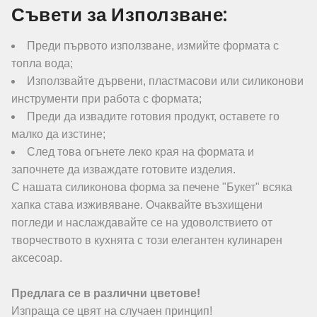
Съвети за Използване:
Преди първото използване, измийте формата с
топла вода;
Използвайте дървени, пластмасови или силиконови
инструменти при работа с формата;
Преди да извадите готовия продукт, оставете го
малко да изстине;
След това огънете леко края на формата и
започнете да изваждате готовите изделия.
С нашата силиконова форма за печене "Букет" всяка
хапка става изживяване. Очаквайте възхищени
погледи и наслаждавайте се на удоволствието от
творчеството в кухнята с този елегантен кулинарен
аксесоар.
Предлага се в различни цветове!
Изпраща се цвят на случаен принцип!