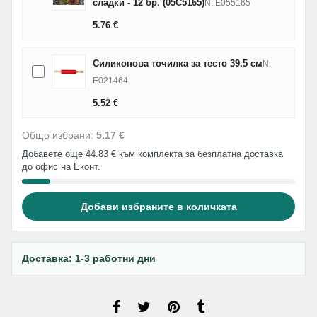
сладки - 12 бр. (05C5165)
N: E055165
5.76
€
Силиконова точилка за тесто 39.5 см
N:
E021464
5.52
€
Общо избрани:
5.17 €
Добавете още 44.83 € към комплекта за безплатна доставка
до офис на Еконт.
Добави избраните в количката
Доставка: 1-3 работни дни