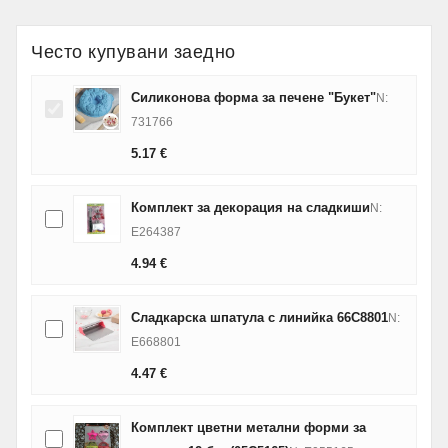
Често купувани заедно
Силиконова форма за печене "Букет"
N:
731766
5.17
€
Комплект за декорация на сладкиши
N:
E264387
4.94
€
Сладкарска шпатула с линийка 66C8801
N:
E668801
4.47
€
Комплект цветни метални форми за