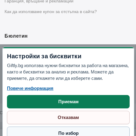
Гаранция, връщане и рекламации
Как да използваме купон за отстъпка в сайта?
Бюлетин
Вземи -10% отстъпка в Telegram
Настройки за бисквитки
Giftly.bg използва нужни бисквитки за работа на магазина,
Отвори Telegram
както и бисквитки за анализ и реклама. Можете да
приемете, да откажете или да изберете сами.
Повече информация
Приемам
Copyright © 2026 GIFTLY.BG. All rights reserved.
Отказвам
По избор
Силиконова форма за печене "Букет"