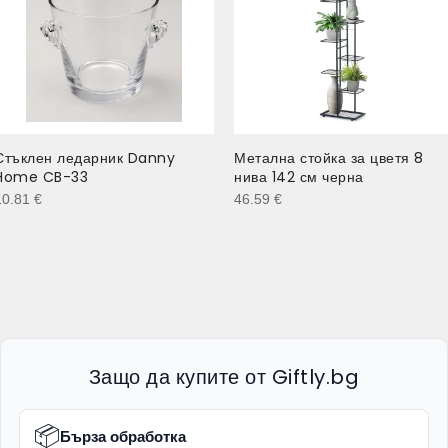
Стъклен ледарник Danny
Метална стойка за цветя 8
Home CB-33
нива 142 см черна
10.81
€
46.59
€
Защо да купите от Giftly.bg
📦
Бърза обработка