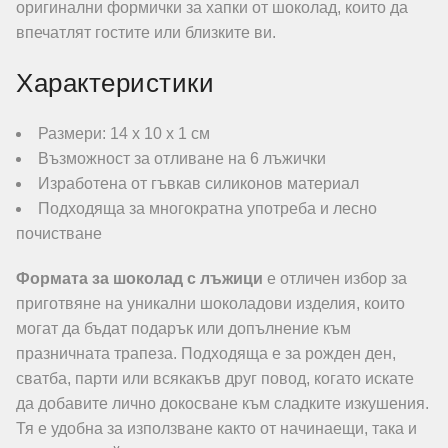
оригинални формички за хапки от шоколад, които да
впечатлят гостите или близките ви.
Характеристики
Размери: 14 х 10 х 1 см
Възможност за отливане на 6 лъжички
Изработена от гъвкав силиконов материал
Подходяща за многократна употреба и лесно
почистване
Формата за шоколад с лъжици
е отличен избор за
приготвяне на уникални шоколадови изделия, които
могат да бъдат подарък или допълнение към
празничната трапеза. Подходяща е за рожден ден,
сватба, парти или всякакъв друг повод, когато искате
да добавите лично докосване към сладките изкушения.
Тя е удобна за използване както от начинаещи, така и