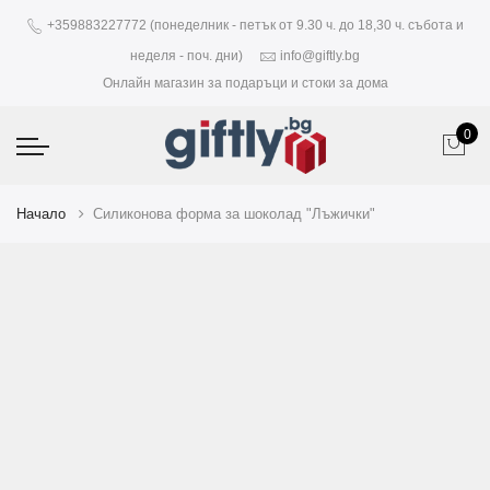
+359883227772 (понеделник - петък от 9.30 ч. до 18,30 ч. събота и
неделя - поч. дни)
info@giftly.bg
Онлайн магазин за подаръци и стоки за дома
0
Начало
Силиконова форма за шоколад "Лъжички"