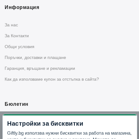
Информация
За нас
За Контакти
Общи условия
Поръчки, доставки и плащане
Гаранция, връщане и рекламации
Как да използваме купон за отстъпка в сайта?
Бюлетин
Вземи -10% отстъпка в Telegram
Настройки за бисквитки
Giftly.bg използва нужни бисквитки за работа на магазина,
Отвори Telegram