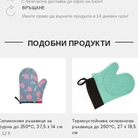
С безплатна доставка до офис на Еконт
ВРЪЩАНЕ
Имате право да върнете продукта в 14 дневен срок!
ПОДОБНИ ПРОДУКТИ
Силиконови ръкавици за
Термоустойчива силиконова
фурна до 250°C, 37,5 x 14 см
ръкавица до 260°C, 27 x 18,5
см
4.12
€