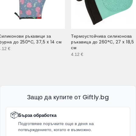
Силиконови ръкавици за
Термоустойчива силиконова
фурна до 250°C, 37,5 x 14 см
ръкавица до 260°C, 27 x 18,5
см
4.12
€
4.12
€
Защо да купите от Giftly.bg
📦
Бърза обработка
Подготвяме поръчките още в деня на
потвърждението, когато е възможно.