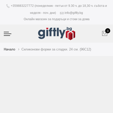
+359883227772 (понеделник - петък от 9.30 ч. до 18,30 ч. събота и
неделя - поч. дни)
info@giftly.bg
Онлайн магазин за подаръци и стоки за дома
0
Начало
Силиконови форми за сладки. 24 см. (96C12)