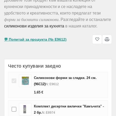
Добавете този продукт към вашата колекция от
кухненски принадлежности и се насладете на
удобството и креативността, които предлагат тези
форми за бисквити силиконови
. Разгледайте и останалите
силиконови изделия за кухнята
в нашия каталог.
💬 Попитай за продукта (№ E9612)
Често купувани заедно
Силиконови форми за сладки. 24 см.
(96C12)
N: E9612
1.65
€
Комплект десертни вилички "Камъчета" -
2 бр.
N: E8974