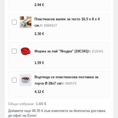
2.94
€
Пластмасов валяк за тесто 16.5 х 8 х 4
см.
N: E866527
2.30
€
Форма за пай "Ягодка" (10C341)
N: E10341
1.59
€
Въртяща се пластмасова поставка за
торта Ø 28х7 см
N: 068573
4.12
€
Общо избрани:
1.65 €
Добавете още 48.35 € към комплекта за безплатна доставка
до офис на Еконт.