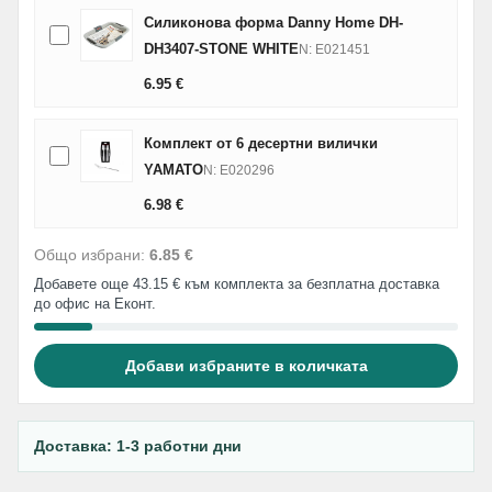
Силиконова форма Danny Home DH-
DH3407-STONE WHITE
N: E021451
6.95
€
Комплект от 6 десертни вилички
YAMATO
N: E020296
6.98
€
Общо избрани:
6.85 €
Добавете още 43.15 € към комплекта за безплатна доставка
до офис на Еконт.
Добави избраните в количката
Доставка: 1-3 работни дни