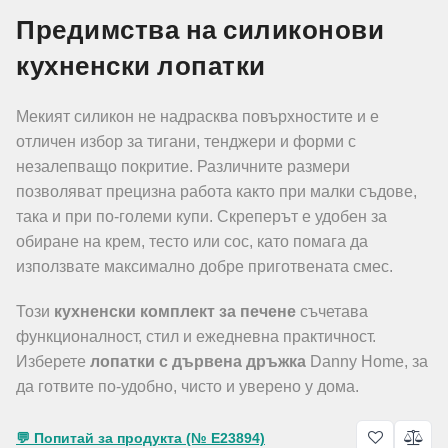
Предимства на силиконови
кухненски лопатки
Мекият силикон не надрасква повърхностите и е
отличен избор за тигани, тенджери и форми с
незалепващо покритие. Различните размери
позволяват прецизна работа както при малки съдове,
така и при по-големи купи. Скреперът е удобен за
обиране на крем, тесто или сос, като помага да
използвате максимално добре приготвената смес.
Този
кухненски комплект за печене
съчетава
функционалност, стил и ежедневна практичност.
Изберете
лопатки с дървена дръжка
Danny Home, за
да готвите по-удобно, чисто и уверено у дома.
💬 Попитай за продукта (№ E23894)