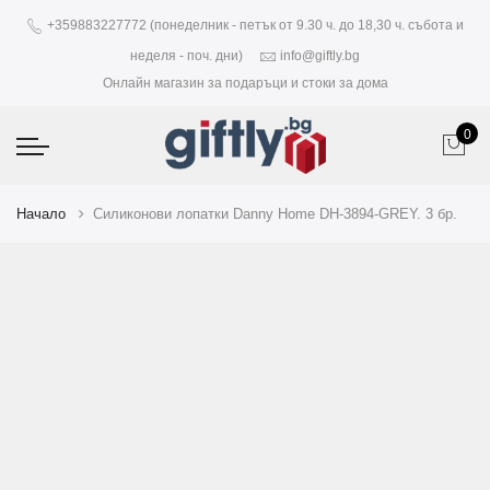
+359883227772 (понеделник - петък от 9.30 ч. до 18,30 ч. събота и
неделя - поч. дни)
info@giftly.bg
Онлайн магазин за подаръци и стоки за дома
0
Начало
Силиконови лопатки Danny Home DH-3894-GREY. 3 бр.