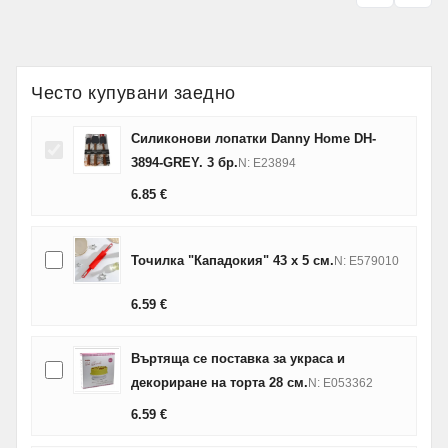
Често купувани заедно
Силиконови лопатки Danny Home DH-
3894-GREY. 3 бр.
N: E23894
6.85
€
Точилка "Кападокия" 43 х 5 см.
N: E579010
6.59
€
Въртяща се поставка за украса и
декориране на торта 28 см.
N: E053362
6.59
€