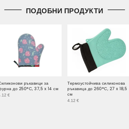
ПОДОБНИ ПРОДУКТИ
Силиконови ръкавици за
Термоустойчива силиконова
фурна до 250°C, 37,5 x 14 см
ръкавица до 260°C, 27 x 18,5
см
4.12
€
4.12
€