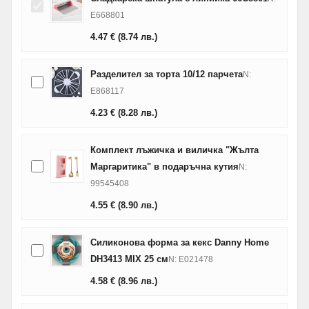
E668801
4.47
€
(8.74
лв.
)
Разделител за торта 10/12 парчета
N:
E868117
4.23
€
(8.28
лв.
)
Комплект лъжичка и виличка "Жълта
Маргаритика" в подаръчна кутия
N:
99545408
4.55
€
(8.90
лв.
)
Силиконова форма за кекс Danny Home
DH3413 MIX 25 см
N: E021478
4.58
€
(8.96
лв.
)