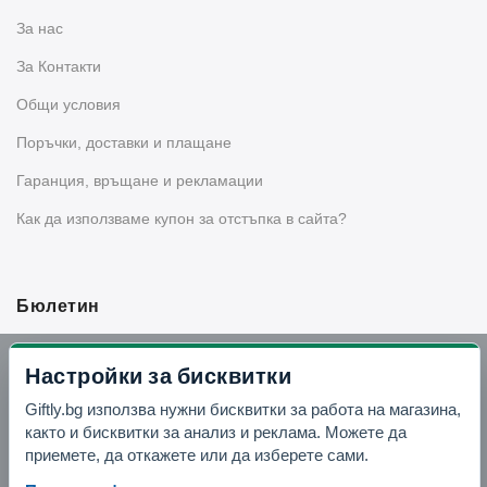
За нас
За Контакти
Общи условия
Поръчки, доставки и плащане
Гаранция, връщане и рекламации
Как да използваме купон за отстъпка в сайта?
Бюлетин
Вземи -10% отстъпка в Telegram
Настройки за бисквитки
Giftly.bg използва нужни бисквитки за работа на магазина,
Отвори Telegram
както и бисквитки за анализ и реклама. Можете да
приемете, да откажете или да изберете сами.