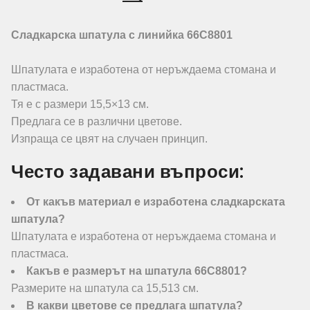
Сладкарска шпатула с линийка 66C8801
Шпатулата е изработена от неръждаема стомана и
пластмаса.
Тя е с размери 15,5×13 см.
Предлага се в различни цветове.
Изпраща се цвят на случаен принцип.
Често задавани въпроси:
От какъв материал е изработена сладкарската
шпатула?
Шпатулата е изработена от неръждаема стомана и
пластмаса.
Какъв е размерът на шпатула 66C8801?
Размерите на шпатула са 15,513 см.
В какви цветове се предлага шпатула?