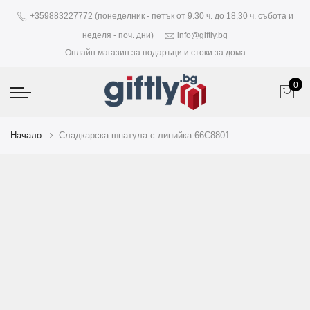
+359883227772 (понеделник - петък от 9.30 ч. до 18,30 ч. събота и
неделя - поч. дни)
info@giftly.bg
Онлайн магазин за подаръци и стоки за дома
0
Начало
Сладкарска шпатула с линийка 66C8801