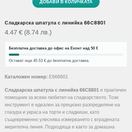
ДОБАВИ В КОЛИЧКАТА
Сладкарска шпатула с линийка 66C8801
4.47
€
(8.74
лв.
)
Безплатна доставка до офис на Еконт над 50 €
Остават още 45.53 € до безплатна доставка.
Каталожен номер:
E668801
Сладкарска шпатула с линийка 66C8801
е практичен
помощник за всеки любител на сладкарството. Този
инструмент е идеален за прецизно разпределяне на
глазура и украса на торти и сладкиши, като
същевременно улеснява измерването с вградената
мерителна линия. Подходяща е както за домашна