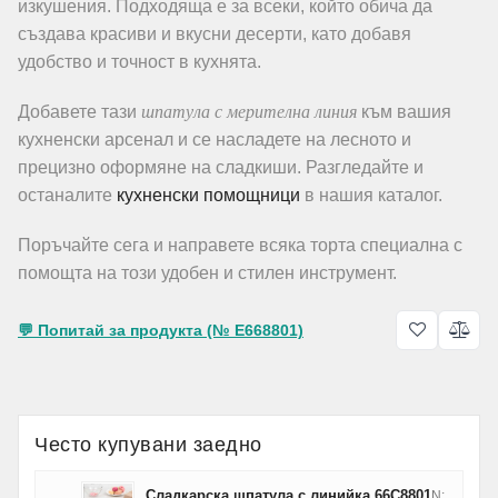
изкушения. Подходяща е за всеки, който обича да
създава красиви и вкусни десерти, като добавя
удобство и точност в кухнята.
шпатула с мерителна линия
Добавете тази
към вашия
кухненски арсенал и се насладете на лесното и
прецизно оформяне на сладкиши. Разгледайте и
останалите
кухненски помощници
в нашия каталог.
Поръчайте сега и направете всяка торта специална с
помощта на този удобен и стилен инструмент.
💬 Попитай за продукта (№ E668801)
Често купувани заедно
Сладкарска шпатула с линийка 66C8801
N: