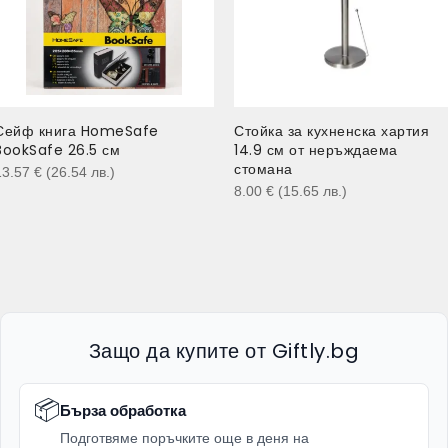
Сейф книга HomeSafe
Стойка за кухненска хартия
BookSafe 26.5 см
14.9 см от неръждаема
стомана
13.57
€
(26.54
лв.
)
8.00
€
(15.65
лв.
)
Защо да купите от Giftly.bg
📦
Бърза обработка
Подготвяме поръчките още в деня на