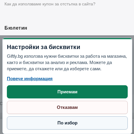
Как да използваме купон за отстъпка в сайта?
Бюлетин
Вземи -10% отстъпка в Telegram
Настройки за бисквитки
Giftly.bg използва нужни бисквитки за работа на магазина,
Отвори Telegram
както и бисквитки за анализ и реклама. Можете да
приемете, да откажете или да изберете сами.
Повече информация
Приемам
Copyright © 2026 GIFTLY.BG. All rights reserved.
Отказвам
По избор
Цветен универсален контейнер "Фиеста". правоъгълен. 0.65 л.. фрезия (16C80412)
2.30 € / 4.49 лв.
Поръчай