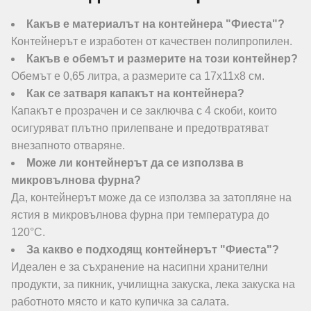
Какъв е материалът на контейнера "Фиеста"?
Контейнерът е изработен от качествен полипропилен.
Какъв е обемът и размерите на този контейнер?
Обемът е 0,65 литра, а размерите са 17х11х8 см.
Как се затваря капакът на контейнера?
Капакът е прозрачен и се заключва с 4 скоби, които
осигуряват плътно прилепване и предотвратяват
внезапното отваряне.
Може ли контейнерът да се използва в
микровълнова фурна?
Да, контейнерът може да се използва за затопляне на
ястия в микровълнова фурна при температура до
120°C.
За какво е подходящ контейнерът "Фиеста"?
Идеален е за съхранение на насипни хранителни
продукти, за пикник, училищна закуска, лека закуска на
работното място и като купичка за салата.