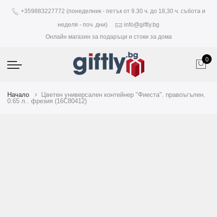
+359883227772 (понеделник - петък от 9.30 ч. до 18,30 ч. събота и
неделя - поч. дни)
info@giftly.bg
Онлайн магазин за подаръци и стоки за дома
0
Начало
Цветен универсален контейнер "Фиеста". правоъгълен.
0.65 л.. фрезия (16C80412)