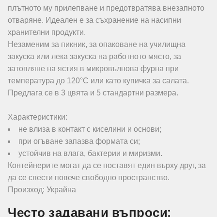
плътното му прилепване и предотвратява внезапното
отваряне. Идеален е за съхранение на насипни
хранителни продукти.
Незаменим за пикник, за опаковане на училищна
закуска или лека закуска на работното място, за
затопляне на ястия в микровълнова фурна при
температура до 120°C или като купичка за салата.
Предлага се в 3 цвята и 5 стандартни размера.
Характеристики:
не влиза в контакт с киселини и основи;
при огъване запазва формата си;
устойчив на влага, бактерии и миризми.
Контейнерите могат да се поставят един върху друг, за
да се спести повече свободно пространство.
Произход: Украйна
Често задавани въпроси: