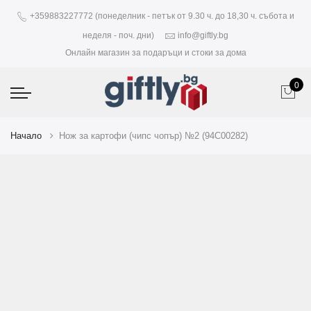
+359883227772 (понеделник - петък от 9.30 ч. до 18,30 ч. събота и
неделя - поч. дни)
info@giftly.bg
Онлайн магазин за подаръци и стоки за дома
0
Начало
Нож за картофи (чипс чопър) №2 (94C00282)