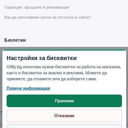
Гаранция, връщане и рекламации
Как да използваме купон за отстъпка в сайта?
Бюлетин
Вземи -10% отстъпка в Telegram
Настройки за бисквитки
Giftly.bg използва нужни бисквитки за работа на магазина,
Отвори Telegram
както и бисквитки за анализ и реклама. Можете да
приемете, да откажете или да изберете сами.
Повече информация
Приемам
Copyright © 2026 GIFTLY.BG. All rights reserved.
Отказвам