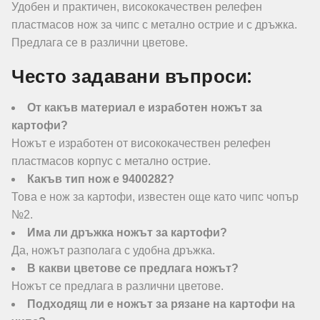
Удобен и практичен, висококачествен релефен
пластмасов нож за чипс с метално острие и с дръжка.
Предлага се в различни цветове.
Често задавани въпроси:
От какъв материал е изработен ножът за
картофи?
Ножът е изработен от висококачествен релефен
пластмасов корпус с метално острие.
Какъв тип нож е 9400282?
Това е нож за картофи, известен още като чипс чопър
№2.
Има ли дръжка ножът за картофи?
Да, ножът разполага с удобна дръжка.
В какви цветове се предлага ножът?
Ножът се предлага в различни цветове.
Подходящ ли е ножът за рязане на картофи на