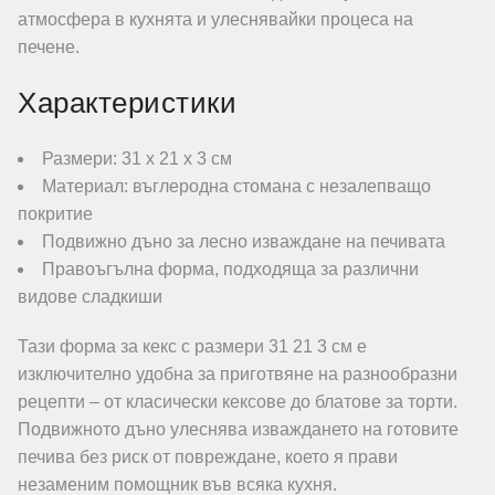
атмосфера в кухнята и улеснявайки процеса на
печене.
Характеристики
Размери: 31 х 21 х 3 см
Материал: въглеродна стомана с незалепващо
покритие
Подвижно дъно за лесно изваждане на печивата
Правоъгълна форма, подходяща за различни
видове сладкиши
Тази форма за кекс с размери 31 21 3 см е
изключително удобна за приготвяне на разнообразни
рецепти – от класически кексове до блатове за торти.
Подвижното дъно улеснява изваждането на готовите
печива без риск от повреждане, което я прави
незаменим помощник във всяка кухня.