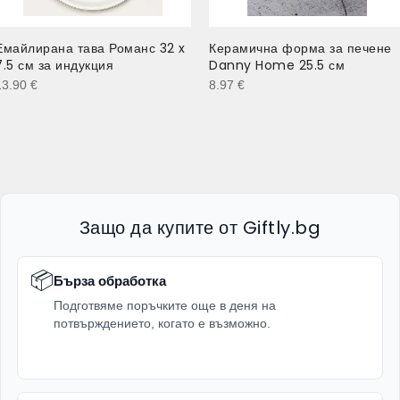
Емайлирана тава Романс 32 x
Керамична форма за печене
7.5 см за индукция
Danny Home 25.5 см
13.90
€
8.97
€
Защо да купите от Giftly.bg
📦
Бърза обработка
Подготвяме поръчките още в деня на
потвърждението, когато е възможно.