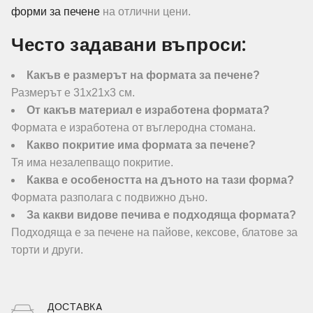
форми за печене
на отлични цени.
Често задавани въпроси:
Какъв е размерът на формата за печене?
Размерът е 31х21х3 см.
От какъв материал е изработена формата?
Формата е изработена от въглеродна стомана.
Какво покритие има формата за печене?
Тя има незалепващо покритие.
Каква е особеността на дъното на тази форма?
Формата разполага с подвижно дъно.
За какви видове печива е подходяща формата?
Подходяща е за печене на пайове, кексове, блатове за
торти и други.
ДОСТАВКA