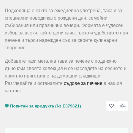
Подходяща е както за ежедневна употреба, така и за
специални поводи като рождени дни, семейни
събирания или празнични вечери. Формата е чудесен
избор за всеки, който цени качеството и удобството при
печене и търси надежден съд за своите кулинарни
творения.
Добавете тази метална тава за печене с подвижно
дъно към своята колекция и се насладете на лесното и
приятно приготвяне на домашни сладкиши.
Разгледайте и останалите
съдове за печене
в нашия
каталог.
💬 Попитай за продукта (№ E379621)