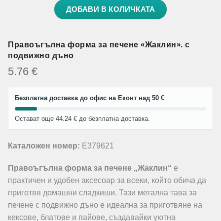
ДОБАВИ В КОЛИЧКАТА
Правоъгълна форма за печене «Жаклин». с
подвижно дъно
5.76
€
Безплатна доставка до офис на Еконт над 50 €
Остават още 44.24 € до безплатна доставка.
Каталожен номер:
E379621
Правоъгълна форма за печене „Жаклин“
е
практичен и удобен аксесоар за всеки, който обича да
приготвя домашни сладкиши. Тази метална тава за
печене с подвижно дъно е идеална за приготвяне на
кексове, блатове и пайове, създавайки уютна