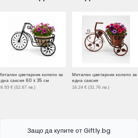
Метален цветарник колело за
Метален цветарник колело за
една саксия 60 x 35 см
една саксия
26.93
€
(52.67
лв.
)
16.24
€
(31.76
лв.
)
Защо да купите от Giftly.bg