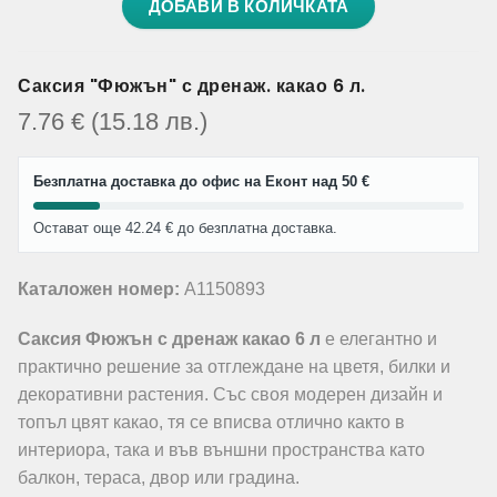
ДОБАВИ В КОЛИЧКАТА
Саксия "Фюжън" с дренаж. какао 6 л.
7.76
€
(15.18
лв.
)
Безплатна доставка до офис на Еконт над 50 €
Остават още 42.24 € до безплатна доставка.
Каталожен номер:
A1150893
Саксия Фюжън с дренаж какао 6 л
е елегантно и
практично решение за отглеждане на цветя, билки и
декоративни растения. Със своя модерен дизайн и
топъл цвят какао, тя се вписва отлично както в
интериора, така и във външни пространства като
балкон, тераса, двор или градина.