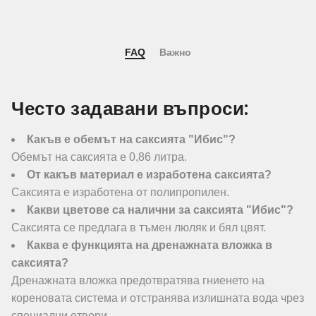
FAQ
Важно
Често задавани въпроси:
Какъв е обемът на саксията "Ибис"?
Обемът на саксията е 0,86 литра.
От какъв материал е изработена саксията?
Саксията е изработена от полипропилен.
Какви цветове са налични за саксията "Ибис"?
Саксията се предлага в тъмен люляк и бял цвят.
Каква е функцията на дренажната вложка в
саксията?
Дренажната вложка предотвратява гниенето на
кореновата система и отстранява излишната вода чрез
специални отвори.