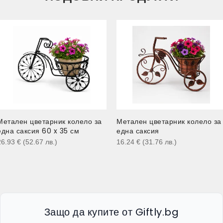
Метален цветарник колело за
Метален цветарник колело за
една саксия 60 x 35 см
една саксия
26.93
€
(52.67
лв.
)
16.24
€
(31.76
лв.
)
Защо да купите от Giftly.bg