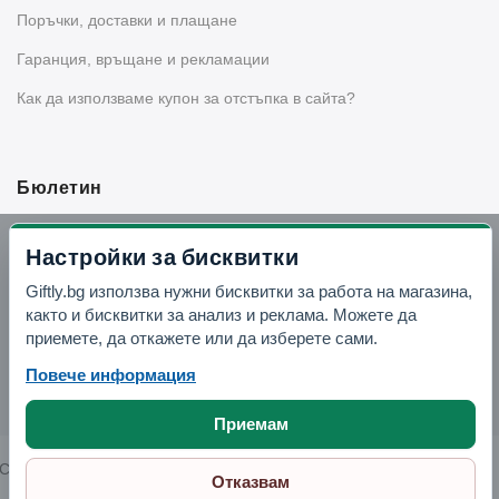
Поръчки, доставки и плащане
Гаранция, връщане и рекламации
Как да използваме купон за отстъпка в сайта?
Бюлетин
Вземи -10% отстъпка в Telegram
Настройки за бисквитки
Giftly.bg използва нужни бисквитки за работа на магазина,
Отвори Telegram
както и бисквитки за анализ и реклама. Можете да
приемете, да откажете или да изберете сами.
Повече информация
Приемам
Copyright © 2026 GIFTLY.BG. All rights reserved.
Отказвам