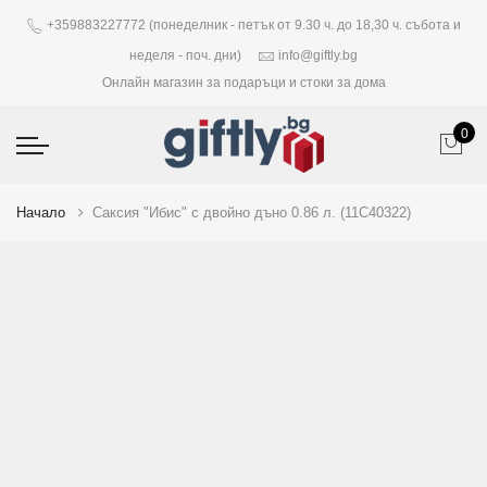
+359883227772 (понеделник - петък от 9.30 ч. до 18,30 ч. събота и
неделя - поч. дни)
info@giftly.bg
Онлайн магазин за подаръци и стоки за дома
0
Начало
Саксия "Ибис" с двойно дъно 0.86 л. (11C40322)